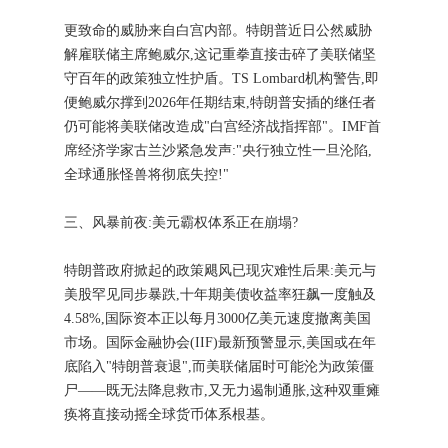
更致命的威胁来自白宫内部。特朗普近日公然威胁
解雇联储主席鲍威尔,这记重拳直接击碎了美联储坚
守百年的政策独立性护盾。TS Lombard机构警告,即
便鲍威尔撑到2026年任期结束,特朗普安插的继任者
仍可能将美联储改造成"白宫经济战指挥部"。IMF首
席经济学家古兰沙紧急发声:"央行独立性一旦沦陷,
全球通胀怪兽将彻底失控!"
三、风暴前夜:美元霸权体系正在崩塌?
特朗普政府掀起的政策飓风已现灾难性后果:美元与
美股罕见同步暴跌,十年期美债收益率狂飙一度触及
4.58%,国际资本正以每月3000亿美元速度撤离美国
市场。国际金融协会(IIF)最新预警显示,美国或在年
底陷入"特朗普衰退",而美联储届时可能沦为政策僵
尸——既无法降息救市,又无力遏制通胀,这种双重瘫
痪将直接动摇全球货币体系根基。