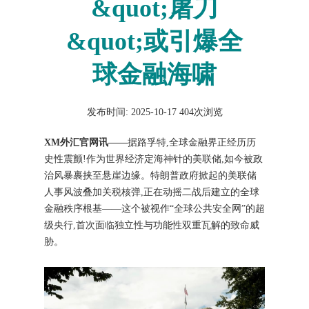
&quot;屠刀
&quot;或引爆全
球金融海啸
发布时间: 2025-10-17
404次浏览
XM外汇官网讯——
据路孚特,全球金融界正经历历
史性震颤!作为世界经济定海神针的美联储,如今被政
治风暴裹挟至悬崖边缘。特朗普政府掀起的美联储
人事风波叠加关税核弹,正在动摇二战后建立的全球
金融秩序根基——这个被视作“全球公共安全网”的超
级央行,首次面临独立性与功能性双重瓦解的致命威
胁。