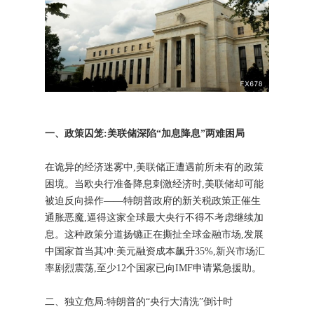
一、政策囚笼:美联储深陷“加息降息”两难困局
在诡异的经济迷雾中,美联储正遭遇前所未有的政策
困境。当欧央行准备降息刺激经济时,美联储却可能
被迫反向操作——特朗普政府的新关税政策正催生
通胀恶魔,逼得这家全球最大央行不得不考虑继续加
息。这种政策分道扬镳正在撕扯全球金融市场,发展
中国家首当其冲:美元融资成本飙升35%,新兴市场汇
率剧烈震荡,至少12个国家已向IMF申请紧急援助。
二、独立危局:特朗普的“央行大清洗”倒计时