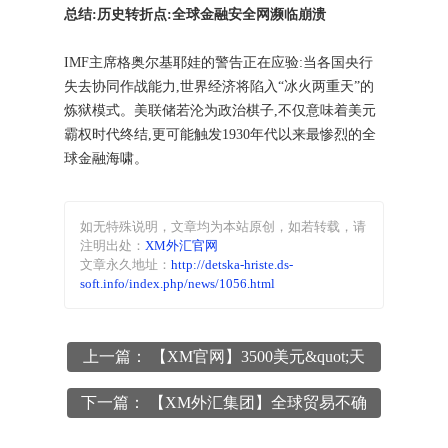
总结:历史转折点:全球金融安全网濒临崩溃
IMF主席格奥尔基耶娃的警告正在应验:当各国央行
失去协同作战能力,世界经济将陷入“冰火两重天”的
炼狱模式。美联储若沦为政治棋子,不仅意味着美元
霸权时代终结,更可能触发1930年代以来最惨烈的全
球金融海啸。
如无特殊说明，文章均为本站原创
，如若转载，请
注明出处：
XM外汇官网
文章永久地址：
http://detska-hriste.ds-
soft.info/index.php/news/1056.html
上一篇： 【XM官网】3500美元&quot;天
花板&quot;后抢筹良机?黄金回调验证强势
下一篇： 【XM外汇集团】全球贸易不确
本色
定性叠加美联储宽松预期,支撑金价宽幅震