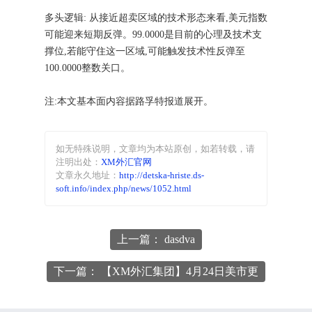
多头逻辑: 从接近超卖区域的技术形态来看,美元指数
可能迎来短期反弹。99.0000是目前的心理及技术支
撑位,若能守住这一区域,可能触发技术性反弹至
100.0000整数关口。
注:本文基本面内容据路孚特报道展开。
如无特殊说明，文章均为本站原创
，如若转载，请
注明出处：
XM外汇官网
文章永久地址：
http://detska-hriste.ds-
soft.info/index.php/news/1052.html
上一篇： dasdva
下一篇： 【XM外汇集团】4月24日美市更
新支撑阻力:18品种支撑阻力(金银铂钯原